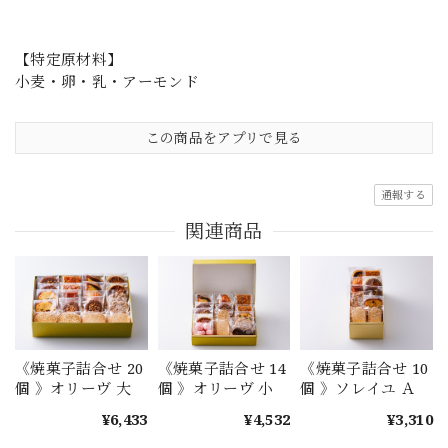
【特定原材料】
小麦・卵・乳・アーモンド
この商品をアプリで見る
通報する
関連商品
《焼菓子詰合せ 20
《焼菓子詰合せ 14
《焼菓子詰合せ 10
個 》オリーヴ 大
個 》オリーヴ 小
個 》ソレイユ Ａ
¥6,433
¥4,532
¥3,310