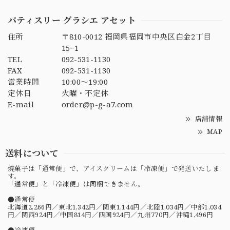
パティスリー グラシエ アセット
住所
〒810-0012 福岡県福岡市中央区白金2丁目
15−1
TEL
092-531-1130
FAX
092-531-1130
営業時間
10:00〜19:00
定休日
火曜・不定休
E-mail
order@p-g-a7.com
店舗情報
MAP
送料について
焼菓子は「通常便」で、アイスクリームは「冷凍便」で発送いたしま
す。
「通常便」と「冷凍便」は同梱できません。
●通常便
北海道2,266円／東北1,342円／関東1,144円／北陸1,034円／中部1,034
円／関西924円／中国814円／四国924円／九州770円／沖縄1,496円
●冷凍便